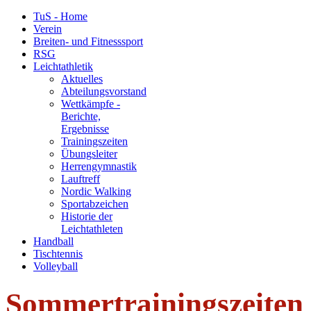
TuS - Home
Verein
Breiten- und Fitnesssport
RSG
Leichtathletik
Aktuelles
Abteilungsvorstand
Wettkämpfe -
Berichte,
Ergebnisse
Trainingszeiten
Übungsleiter
Herrengymnastik
Lauftreff
Nordic Walking
Sportabzeichen
Historie der
Leichtathleten
Handball
Tischtennis
Volleyball
Sommertrainingszeiten 